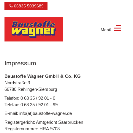
06835 5039689
Menü
Baustoffe
Wagner
GmbH
Impressum
&
Co.
KG
Baustoffe Wagner GmbH & Co. KG
Nordstraße 3
66780 Rehlingen-Siersburg
Telefon: 0 68 35 / 92 01 - 0
Telefax: 0 68 35 / 92 01 - 99
E-mail: info(at)baustoffe-wagner.de
Registergericht: Amtgericht Saarbrücken
Registernummer: HRA 9708